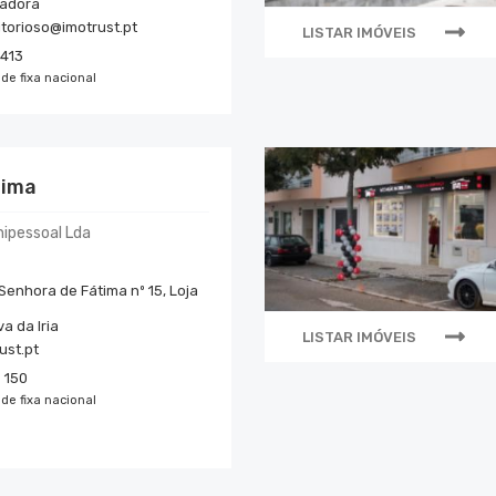
adora
torioso@imotrust.pt
LISTAR IMÓVEIS
7413
de fixa nacional
tima
ipessoal Lda
Senhora de Fátima nº 15, Loja
a da Iria
LISTAR IMÓVEIS
ust.pt
 150
de fixa nacional