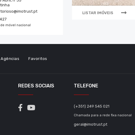
 Abril, nº35
tinha
torioso@imotrust.pt
LISTAR IMÓVEIS
7427
de móvel nacional
Agências
Favoritos
REDES SOCIAIS
TELEFONE
(+351) 249 545 021
Chamada para a rede fixa nacional
geral@imotrust.pt