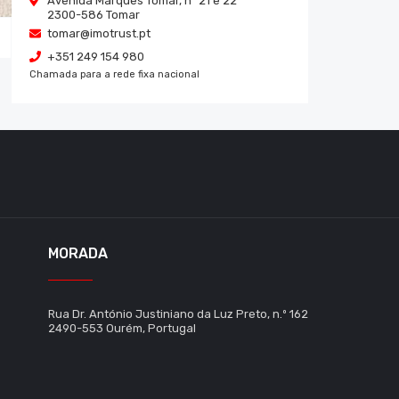
Avenida Marquês Tomar, nº 21 e 22
2300-586
Tomar
tomar@imotrust.pt
+351 249 154 980
Chamada para a rede fixa nacional
MORADA
Rua Dr. António Justiniano da Luz Preto, n.º 162
2490-553 Ourém, Portugal