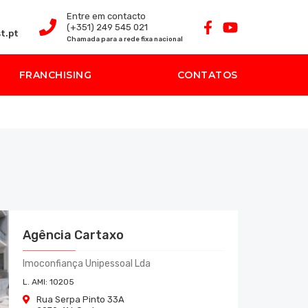
Entre em contacto
(+351) 249 545 021
t.pt
Chamada para a rede fixa nacional
FRANCHISING
CONTATOS
Agência Cartaxo
Imoconfiança Unipessoal Lda
L. AMI:
10205
Rua Serpa Pinto 33A