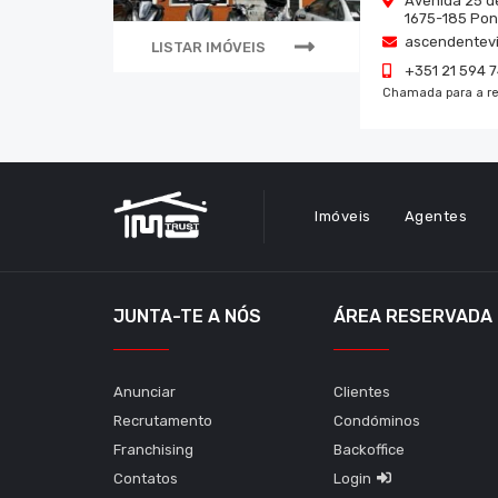
Avenida 25 de
1675-185
Pon
ascendentevi
LISTAR IMÓVEIS
+351 21 594 
Chamada para a re
Imóveis
Agentes
JUNTA-TE A NÓS
ÁREA RESERVADA
Anunciar
Clientes
Recrutamento
Condóminos
Franchising
Backoffice
Contatos
Login