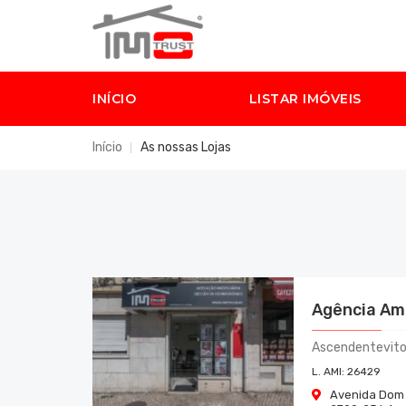
INÍCIO
LISTAR IMÓVEIS
Início
As nossas Lojas
Agência Am
Ascendentevitor
L. AMI:
26429
Avenida Dom 