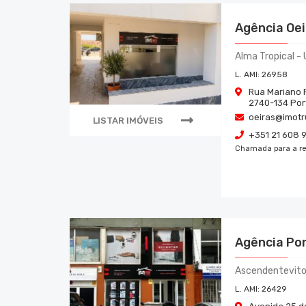
Agência Oei
Alma Tropical - 
L. AMI:
26958
Rua Mariano 
2740-134
Por
oeiras@imotr
LISTAR IMÓVEIS
+351 21 608 
Chamada para a re
Agência Po
Ascendentevitor
L. AMI:
26429