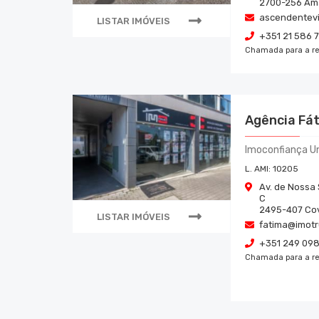
2700-256
Am
ascendentevi
LISTAR IMÓVEIS
+351 21 586 
Chamada para a re
Agência Fá
Imoconfiança Un
L. AMI:
10205
Av. de Nossa 
C
2495-407
Cov
LISTAR IMÓVEIS
fatima@imotr
+351 249 098
Chamada para a re