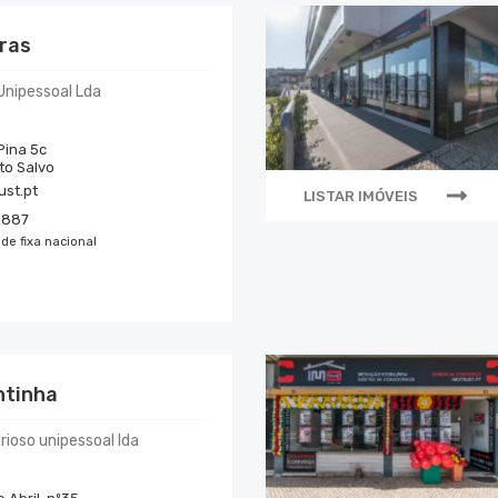
ras
Unipessoal Lda
Pina 5c
to Salvo
ust.pt
LISTAR IMÓVEIS
9887
de fixa nacional
ntinha
ioso unipessoal lda