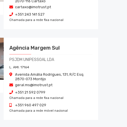
2070-116
Cartaxo
cartaxo@imotrust.pt
+351 243 141 527
Chamada para a rede fixa nacional
Agência Margem Sul
PSJDM UNIPESSOAL LDA
L. AMI:
17164
Avenida Amália Rodrigues, 131, R/C Esq.
2870-073
Montijo
geral.ms@imotrust.pt
+351 21 592 0799
Chamada para a rede fixa nacional
+351 960 497 029
Chamada para a rede móvel nacional