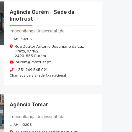
Agência Ourém - Sede da
ImoTrust
Imoconfiança Unipessoal Lda
L. AMI:
10205
Rua Doutor António Justiniano da Luz
Preto, n.º 162
2490-553
Ourém
ourem@imotrust.pt
+351 249 545 021
Chamada para a rede fixa nacional
Agência Tomar
Imoconfiança Unipessoal Lda
L. AMI:
10205