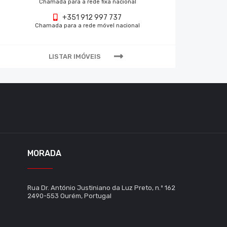
Chamada para a rede fixa nacional
+351 912 997 737
Chamada para a rede móvel nacional
LISTAR IMÓVEIS
MORADA
Rua Dr. António Justiniano da Luz Preto, n.º 162
2490-553 Ourém, Portugal