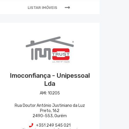
LISTAR IMÓVEIS
Imoconfiança - Unipessoal
Lda
AMI:
10205
Rua Doutor António Justiniano da Luz
Preto, 162
2490-553
,
Ourém
+351 249 545 021