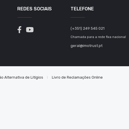
REDES SOCIAIS
TELEFONE
(+351) 249 545 021
Chamada para a rede fixa nacional
geral@imotrust.pt
o Alternativa de Litígios
Livro de Reclamações Online