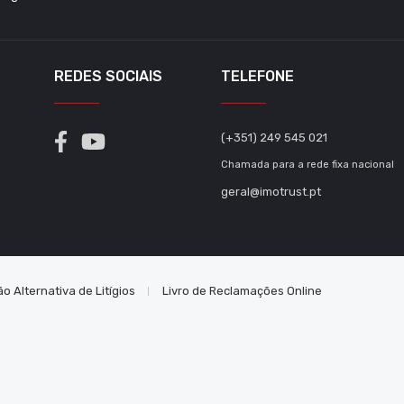
REDES SOCIAIS
TELEFONE
(+351) 249 545 021
Chamada para a rede fixa nacional
geral@imotrust.pt
o Alternativa de Litígios
Livro de Reclamações Online